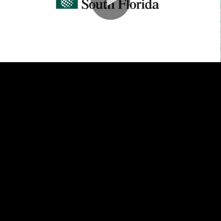
0:00 / 1:18